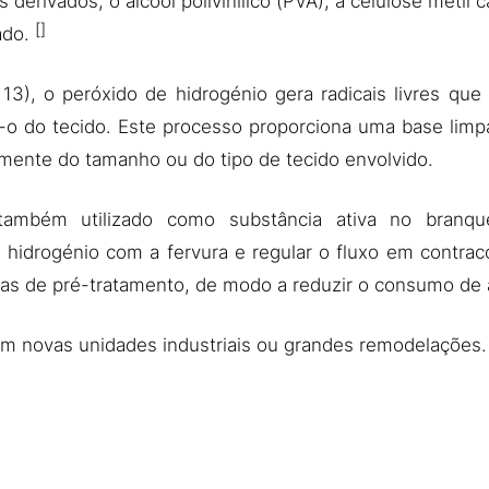
erivados, o álcool polivinilico (PVA), a celulose metil ca
ado.
3), o peróxido de hidrogénio gera radicais livres qu
 do tecido. Este processo proporciona uma base limpa,
ente do tamanho ou do tipo de tecido envolvido.
também utilizado como substância ativa no branqu
hidrogénio com a fervura e regular o fluxo em contraco
pas de pré-tratamento, de modo a reduzir o consumo de 
 em novas unidades industriais ou grandes remodelações