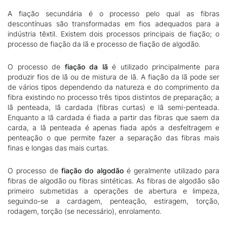
A fiação secundária é o processo pelo qual as fibras
descontínuas são transformadas em fios adequados para a
indústria têxtil. Existem dois processos principais de fiação; o
processo de fiação da lã e processo de fiação de algodão.
O processo de
fiação da lã
é utilizado principalmente para
produzir fios de lã ou de mistura de lã. A fiação da lã pode ser
de vários tipos dependendo da natureza e do comprimento da
fibra existindo no processo três tipos distintos de preparação; a
lã penteada, lã cardada (fibras curtas) e lã semi-penteada.
Enquanto a lã cardada é fiada a partir das fibras que saem da
carda, a lã penteada é apenas fiada após a desfeltragem e
penteação o que permite fazer a separação das fibras mais
finas e longas das mais curtas.
O processo de
fiação do algodão
é geralmente utilizado para
fibras de algodão ou fibras sintéticas. As fibras de algodão são
primeiro submetidas a operações de abertura e limpeza,
seguindo-se a cardagem, penteação, estiragem, torção,
rodagem, torção (se necessário), enrolamento.