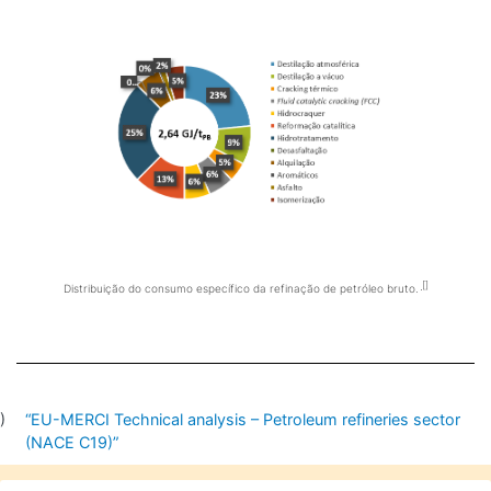
Distribuição do consumo específico da refinação de petróleo bruto.
“EU-MERCI Technical analysis – Petroleum refineries sector
(NACE C19)”